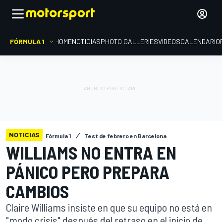
FÓRMULA 1
HOME
NOTICIAS
PHOTO GALLERIES
VIDEOS
CALENDARIO
NOTICIAS
Fórmula 1
Test de febrero en Barcelona
WILLIAMS NO ENTRA EN
PÁNICO PERO PREPARA
CAMBIOS
Claire Williams insiste en que su equipo no está en
"modo crisis" después del retraso en el inicio de