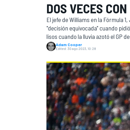
DOS VECES CON
FÓRMULA E
MOTO
El jefe de Williams en la Fórmula 
"decisión equivocada" cuando pidi
lisos cuando la lluvia azotó el GP d
Adam Cooper
Edited:
30 ago 2023, 10:28
NASCAR
INDYCAR
SPORTSCAR
RALLY
TURISM
MÁS