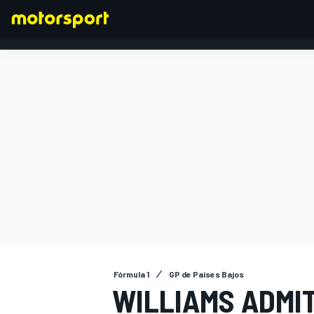
FÓRMULA 1
Fórmula 1
GP de Países Bajos
WILLIAMS ADMIT