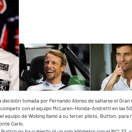
O
a decisión
tomada por Fernando Alonso
de saltarse el Gran
competir con el equipo McLaren-Honda-Andretti en las 500
 el equipo de Woking llamó a su tercer piloto, Button, para 
onte Carlo.
 Button no ha cubierto
ni un solo kilómetro con el MCL32
, 