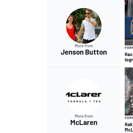
More from
FÓRM
Jenson Button
Hac
log
More from
FÓRM
McLaren
Hak
McL