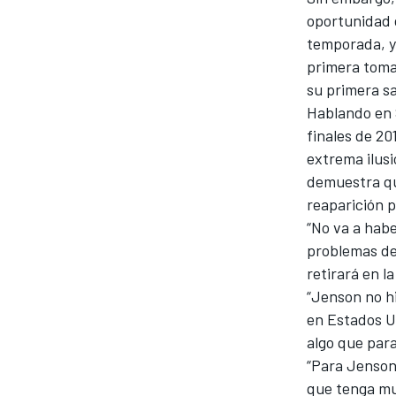
oportunidad 
temporada, y 
primera toma
su primera sa
Hablando en
finales de 20
extrema ilusi
demuestra qu
reaparición p
“No va a hab
problemas de 
retirará en la
“Jenson no hi
en Estados Un
algo que para
“Para Jenson
que tenga mu