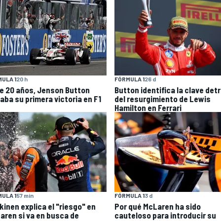
ULA 1
20 h
FÓRMULA 1
26 d
e 20 años, Jenson Button
Button identifica la clave det
raba su primera victoria en F1
del resurgimiento de Lewis
Hamilton en Ferrari
ULA 1
57 min
FÓRMULA 1
3 d
kinen explica el "riesgo" en
Por qué McLaren ha sido
aren si va en busca de
cauteloso para introducir su