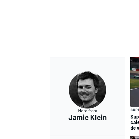
SUP
More from
Jamie Klein
Sup
cal
de 