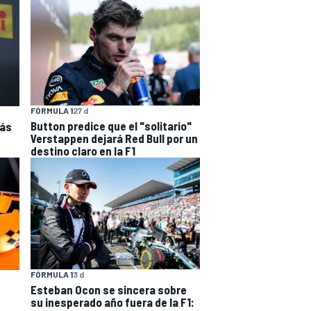
FÓRMULA 1
27 d
Button predice que el "solitario"
rás
Verstappen dejará Red Bull por un
destino claro en la F1
FÓRMULA 1
3 d
Esteban Ocon se sincera sobre
su inesperado año fuera de la F1: