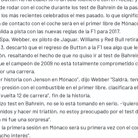
de rodar con el coche durante los test de Bahrein de la pa
los más recientes celebrados el mes pasado, lo que signifi
 de contacto con el coche será en el primer libre de Mónac
lida a pista con las nuevas reglas de la F1 para 2017.
 Spa
, Webber, ex piloto de Jaguar, Williams y Red Bull retira
13, descartó que el regreso de Button a la F1 sea algo que l
ón, resaltando el hecho de que no quiso ir al test de Bahrei
e el campeón de 2009 no está totalmente comprometido c
or una carrera.
er historia con Jenson en Mónaco”, dijo Webber “Saldrá, te
presión con el combustible en el primer libre, clasificará el
 vuelta 12 de carrera”, fin de la historia.
zo test en Bahrein, no se lo está tomando en serio, -‘quie
idos y hacer mi triatlón, no estoy preocupado por el test 
 mí fue una sorpresa”.
 la primera sesión en Mónaco será su primera vez con el co
cho interés”.