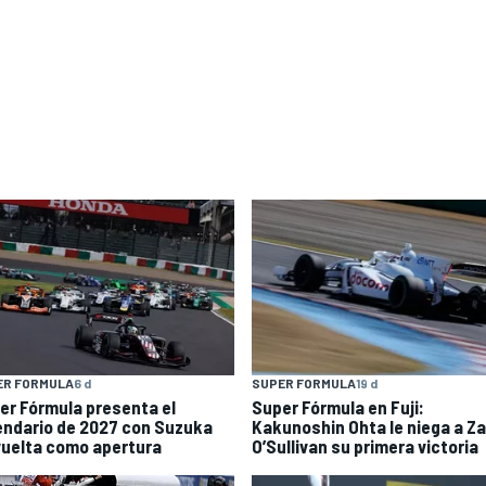
ER FORMULA
6 d
SUPER FORMULA
19 d
er Fórmula presenta el
Super Fórmula en Fuji:
endario de 2027 con Suzuka
Kakunoshin Ohta le niega a Z
vuelta como apertura
O’Sullivan su primera victoria