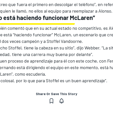
reo que fuera el primero en descolgar el teléfono”, en ref
uien le llamó, no ellos al equipo para reemplazar a Alonso.
o está haciendo funcionar McLaren”
én comentó que en su actual estado no competitivo, es A
e está “haciendo funcionar” McLaren, un escenario que cr
al dos veces campeón y a Stoffel Vandoorne.
ho Stoffel, tiene la cabeza en su sitio”, dijo Webber. “La s
 edad, tiene una carrera muy buena por delante”.
buen proceso de aprendizaje para él con este coche, con Fe
ernando está dirigiendo el equipo en este momento, está 
Laren”, como escudería.
colosal, por lo que para Stoffel es un buen aprendizaje”.
Share Or Save This Story