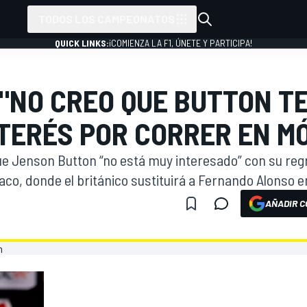
TODOS LOS CAMPEONATOS
QUICK LINKS:
¡COMIENZA LA F1, ÚNETE Y PARTICIPA!
"NO CREO QUE BUTTON T
TERÉS POR CORRER EN M
e Jenson Button “no está muy interesado” con su reg
aco, donde el británico sustituirá a Fernando Alonso 
AÑADIR C