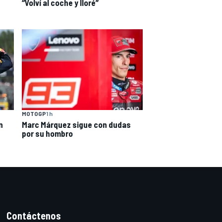
“Volví al coche y lloré”
MOTOGP
1 h
n
Marc Márquez sigue con dudas
por su hombro
Contáctenos