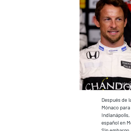
FÓRMULA E
MOTO
NASCAR
INDYCAR
SPORTSCAR
RALLY
TURISM
Después de l
Mónaco para 
Indianápolis,
MÁS
español en M
Sin embargo,