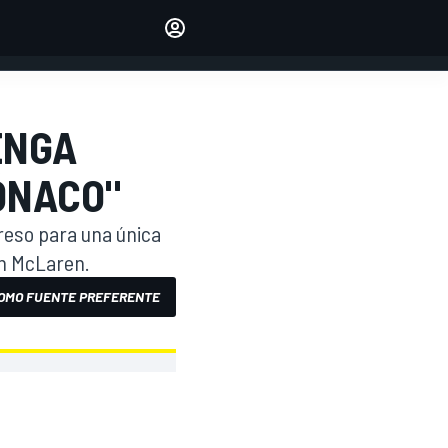
Make your voice heard with
article commenting.
INICIAR SESIÓN
EDICIÓN
ENGA
ESPANOL
ÓNACO"
reso para una única
en McLaren.
OMO FUENTE PREFERENTE