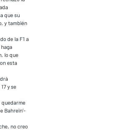
sada
ca que su
o, y también
do de la F1 a
e haga
n, lo que
on esta
ndrá
 17 y se
ro quedarme
de Bahrein’-
che, no creo