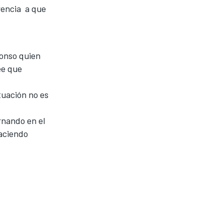
erencia a que
lonso quien
ee que
ituación no es
rnando en el
haciendo