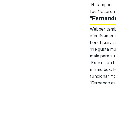
“Ni tampoco c
fue McLaren q
“Fernand
Webber tambi
efectivament
beneficiará 
“Me gusta muc
mala para su
“Este es un 
mismo box. F
funcionar Mc
“Fernando es 