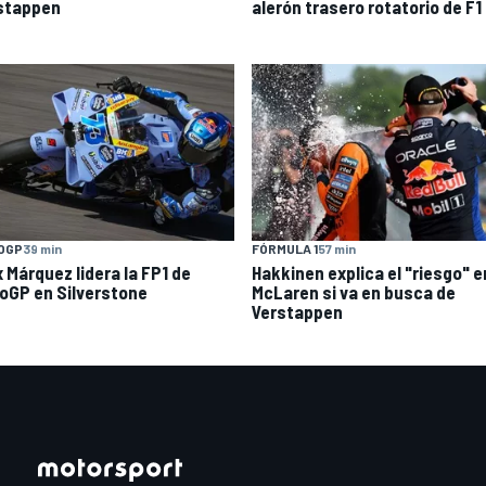
stappen
alerón trasero rotatorio de F1
OGP
39 min
FÓRMULA 1
57 min
x Márquez lidera la FP1 de
Hakkinen explica el "riesgo" e
oGP en Silverstone
McLaren si va en busca de
Verstappen