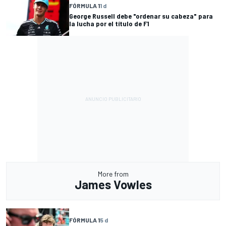
FÓRMULA 1
1 d
George Russell debe "ordenar su cabeza" para
la lucha por el título de F1
More from
James Vowles
FÓRMULA 1
5 d