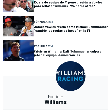
Exjefe de equipo de F1 pone presión a Vowles
para reflotar Williams: "Va hacia atrás"
FÓRMULA 1
6 d
James Vowles revela cómo Michael Schumacher
"cambió las reglas de juego" en la F1
FÓRMULA 1
7 d
Crisis en Williams: Ralf Schumacher culpa al
jefe del equipo, James Vowles
More from
Williams