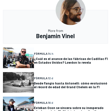
More from
Benjamin Vinel
FÓRMULA 1
4 h
¿Cuál es el avance de las fábricas de Cadillac F1
en Estados Unidos? Lowdon lo revela
FÓRMULA 1
2 d
Desde Fangio hasta Antonelli: cómo evolucionó
el récord de edad del Grand Chelem en la F1
FÓRMULA 1
6 d
Esteban Ocon se sincera sobre su inesperado