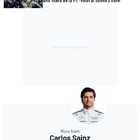
año fuera de la F1: “Volví al coche y lloré”
More from
Carlos Sainz