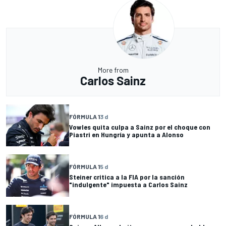
More from
Carlos Sainz
FÓRMULA 1
3 d
Vowles quita culpa a Sainz por el choque con
Piastri en Hungría y apunta a Alonso
FÓRMULA 1
5 d
Steiner critica a la FIA por la sanción
"indulgente" impuesta a Carlos Sainz
FÓRMULA 1
6 d