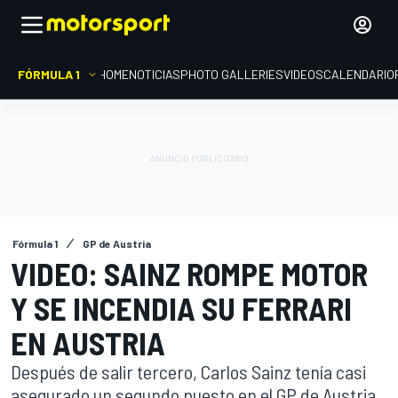
FÓRMULA 1
HOME
NOTICIAS
PHOTO GALLERIES
VIDEOS
CALENDARIO
Fórmula 1
GP de Austria
VIDEO: SAINZ ROMPE MOTOR
Y SE INCENDIA SU FERRARI
EN AUSTRIA
Después de salir tercero, Carlos Sainz tenía casi
asegurado un segundo puesto en el GP de Austria