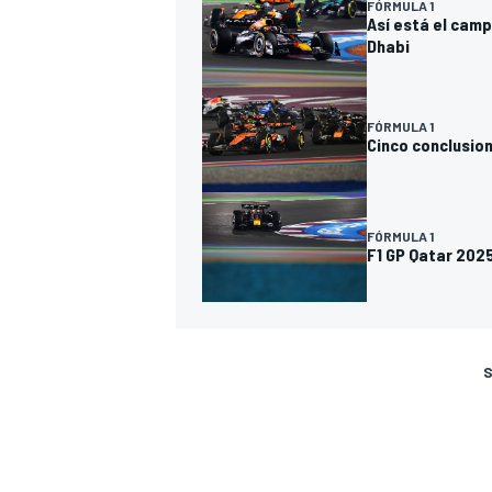
FÓRMULA 1
Así está el camp
Dhabi
FÓRMULA 1
Cinco conclusion
FÓRMULA 1
F1 GP Qatar 202
S