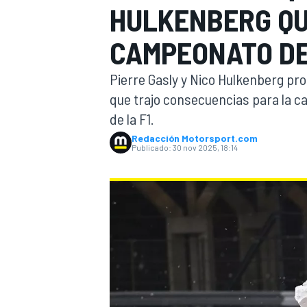
HULKENBERG QU
FÓRMULA E
MOTO
CAMPEONATO DE
Pierre Gasly y Nico Hulkenberg pr
que trajo consecuencias para la ca
de la F1.
Redacción Motorsport.com
NASCAR
INDYCAR
SPORTSCAR
RALLY
TURISM
Publicado:
30 nov 2025, 18:14
MÁS