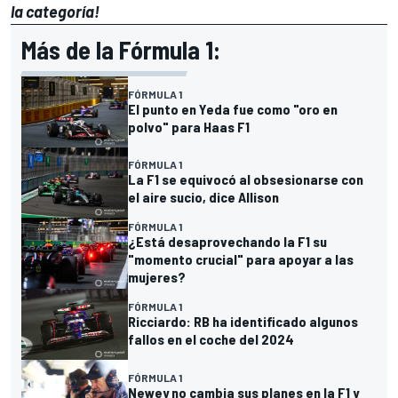
la categoría!
Más de la Fórmula 1:
FÓRMULA 1
El punto en Yeda fue como "oro en
polvo" para Haas F1
FÓRMULA 1
La F1 se equivocó al obsesionarse con
el aire sucio, dice Allison
FÓRMULA 1
¿Está desaprovechando la F1 su
"momento crucial" para apoyar a las
mujeres?
FÓRMULA 1
Ricciardo: RB ha identificado algunos
fallos en el coche del 2024
FÓRMULA 1
Newey no cambia sus planes en la F1 y