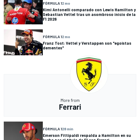
FÓRMULA 1
2 mo
Kimi Antonelli comparado con Lewis Hamilton y
Sebastian Vettel tras un asombroso inicio de la
F1 2026
FÓRMULA 1
2 mo
Franz Tost: Vettel y Verstappen son "egoístas
dementes"
More from
Ferrari
FÓRMULA 1
28 min
Emerson Fittipaldi respalda a Hamilton en su
lucha por el título de F1 con Ferrari