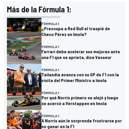
Más de la Fórmula 1:
FÓRMULA 1
¿Preocupa a Red Bull el traspié de
Checo Pérez en Imola?
FÓRMULA 1
Ferrari debe acelerar sus mejoras ante
una F1 que se aprieta, dice Vasseur
FÓRMULA 1
Tailandia avanza con su GP de F1 con la
visita del Primer Ministro a Imola
FÓRMULA 1
Por qué Norris primero se alejó y luego
se acercó a Verstappen en Imola
FÓRMULA 1
A Norris aún le sorprende frustrarse por
no ganar en la F1