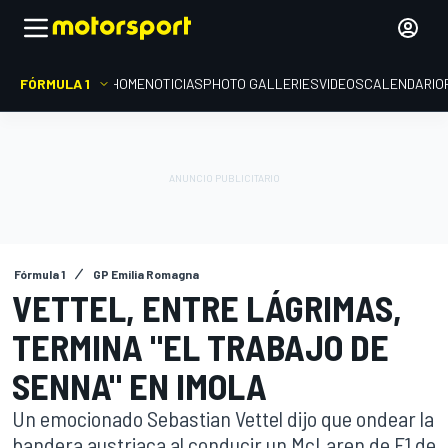
FÓRMULA 1
HOME
NOTICIAS
PHOTO GALLERIES
VIDEOS
CALENDARIO
Fórmula 1
GP Emilia Romagna
VETTEL, ENTRE LÁGRIMAS,
TERMINA "EL TRABAJO DE
SENNA" EN IMOLA
Un emocionado Sebastian Vettel dijo que ondear la
bandera austriaca al conducir un McLaren de F1 de