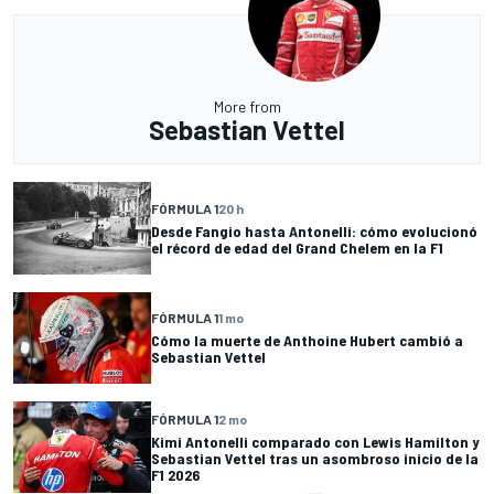
More from
Sebastian Vettel
FÓRMULA 1
20 h
Desde Fangio hasta Antonelli: cómo evolucionó
el récord de edad del Grand Chelem en la F1
FÓRMULA 1
1 mo
Cómo la muerte de Anthoine Hubert cambió a
Sebastian Vettel
FÓRMULA 1
2 mo
Kimi Antonelli comparado con Lewis Hamilton y
Sebastian Vettel tras un asombroso inicio de la
F1 2026