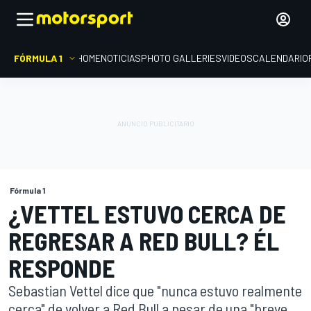
FÓRMULA 1
HOME
NOTICIAS
PHOTO GALLERIES
VIDEOS
CALENDARIO
Fórmula 1
¿VETTEL ESTUVO CERCA DE
REGRESAR A RED BULL? ÉL
RESPONDE
Sebastian Vettel dice que "nunca estuvo realmente
cerca" de volver a Red Bull a pesar de una "breve