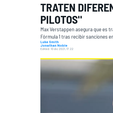
TRATEN DIFERE
FÓRMULA E
MOTO
PILOTOS"
Max Verstappen asegura que es tra
Fórmula 1 tras recibir sanciones en
Luke Smith
Jonathan Noble
Edited:
10 dic 2021, 17:22
NASCAR
INDYCAR
SPORTSCAR
RALLY
TURISM
MÁS