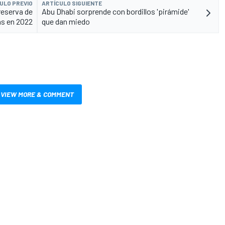
ULO PREVIO
ARTÍCULO SIGUIENTE
reserva de
Abu Dhabi sorprende con bordillos 'pirámide'
s en 2022
que dan miedo
VIEW MORE & COMMENT