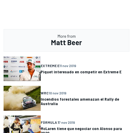
More from
Matt Beer
EXTREME E
11 nov 2019
Piquet interesado en competir en Extreme E
WRC
10 nov 2019
Incendios forestales amenazan el Rally de
Australia
FÓRMULA 1
7 nov 2019
McLaren tiene que negociar con Alonso para
2020