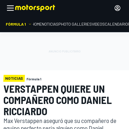
FÓRMULA 1
HOME
NOTICIAS
PHOTO GALLERIES
VIDEOS
CALENDARIO
NOTICIAS
Fórmula 1
VERSTAPPEN QUIERE UN
COMPAÑERO COMO DANIEL
RICCIARDO
Max Verstappen aseguró que su compañero de
equipo perfecto sería alguien como Daniel