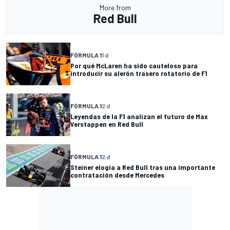
More from
Red Bull
FÓRMULA 1
1 d
Por qué McLaren ha sido cauteloso para
introducir su alerón trasero rotatorio de F1
FÓRMULA 1
2 d
Leyendas de la F1 analizan el futuro de Max
Verstappen en Red Bull
FÓRMULA 1
2 d
Steiner elogia a Red Bull tras una importante
contratación desde Mercedes