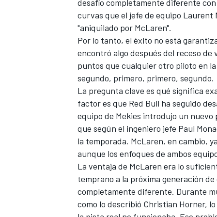
desafío completamente diferente con 
curvas que el jefe de equipo Laurent 
"aniquilado por McLaren".
Por lo tanto, el éxito no está garant
encontró algo después del receso de
puntos que cualquier otro piloto en la
segundo, primero, primero, segundo.
La pregunta clave es qué significa ex
factor es que Red Bull ha seguido de
equipo de Mekies introdujo un nuevo 
que según el ingeniero jefe Paul Mon
la temporada. McLaren, en cambio, y
aunque los enfoques de ambos equipos
La ventaja de McLaren era lo suficie
temprano a la próxima generación de 
completamente diferente. Durante muc
como lo describió Christian Horner, lo
la pista real no funcionaba. Ese probl