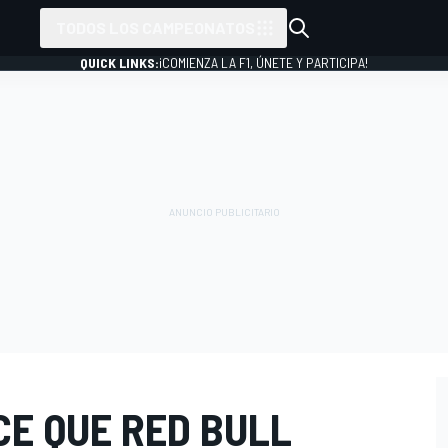
TODOS LOS CAMPEONATOS
QUICK LINKS:
¡COMIENZA LA F1, ÚNETE Y PARTICIPA!
CE QUE RED BULL