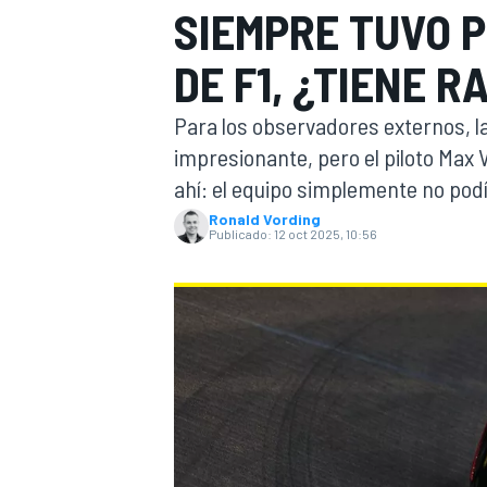
SIEMPRE TUVO 
FÓRMULA E
MOTO
DE F1, ¿TIENE R
Para los observadores externos, la
impresionante, pero el piloto Max
ahí: el equipo simplemente no podí
Ronald Vording
NASCAR
INDYCAR
SPORTSCAR
RALLY
TURISM
Publicado:
12 oct 2025, 10:56
MÁS