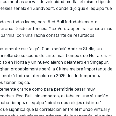
sus muchas curvas de velocidad media, el mismo tipo de
Mekies señaló en Zandvoort, donde dijo que el equipo fue
izado en todos lados, pero Red Bull indudablemente
 verano. Desde entonces,
Max Verstappen
ha sumado más
 parrilla, con una racha constante de resultados:
actamente ese "algo". Como señaló Andrea Stella, un
sarrollando su coche durante más tiempo que McLaren. El
piso en Monza y un nuevo alerón delantero en Singapur,
aghan probablemente será la última mejora importante de
a centró toda su atención en 2026 desde temprano,
 tienen lógica.
ntemente grande como para permitirle pasar muy
coches. Red Bull, sin embargo, estaba en una situación
ho tiempo, el equipo "miraba dos relojes distintos",
 que significa que la correlación entre el mundo virtual y
ema debía solucionarse primero; de lo contrario, el equipo