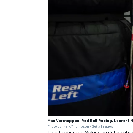
Max Verstappen, Red Bull Racing, Laurent M
Photo by: Mark Thompson - Getty Images
La influencia de Mekies no debe subes