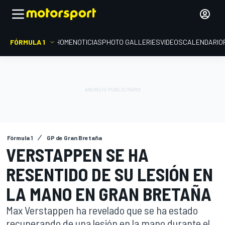
FÓRMULA 1
HOME
NOTICIAS
PHOTO GALLERIES
VIDEOS
CALENDARIO
Fórmula 1
GP de Gran Bretaña
VERSTAPPEN SE HA
RESENTIDO DE SU LESIÓN EN
LA MANO EN GRAN BRETAÑA
Max Verstappen ha revelado que se ha estado
recuperando de una lesión en la mano durante el