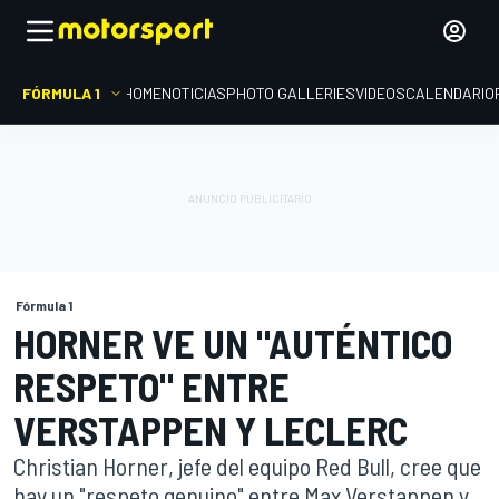
FÓRMULA 1
HOME
NOTICIAS
PHOTO GALLERIES
VIDEOS
CALENDARIO
Fórmula 1
HORNER VE UN "AUTÉNTICO
RESPETO" ENTRE
VERSTAPPEN Y LECLERC
Christian Horner, jefe del equipo Red Bull, cree que
hay un "respeto genuino" entre Max Verstappen y