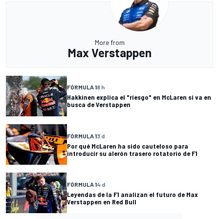
More from
Max Verstappen
FÓRMULA 1
8 h
Hakkinen explica el "riesgo" en McLaren si va en
busca de Verstappen
FÓRMULA 1
3 d
Por qué McLaren ha sido cauteloso para
introducir su alerón trasero rotatorio de F1
FÓRMULA 1
4 d
Leyendas de la F1 analizan el futuro de Max
Verstappen en Red Bull