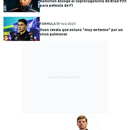
Hamilton escoge al coprotagonista de Brad Pitt
para película de F1
FÓRMULA 1
17 feb 2023
Ocon revela que estuvo "muy enfermo" por un
virus pulmonar