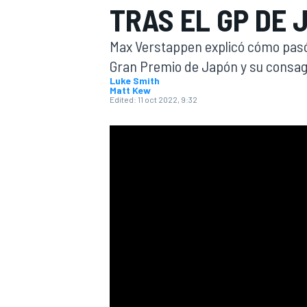
TRAS EL GP DE 
FÓRMULA E
MOTO
Max Verstappen explicó cómo pasó 
Gran Premio de Japón y su consag
Luke Smith
Matt Kew
Edited:
11 oct 2022, 9:32
NASCAR
INDYCAR
SPORTSCAR
RALLY
TURISM
MÁS