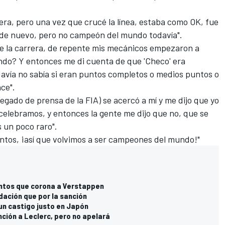
rrera, pero una vez que crucé la línea, estaba como OK, fue
 de nuevo, pero no campeón del mundo todavía".
e la carrera, de repente mis mecánicos empezaron a
ando? Y entonces me di cuenta de que 'Checo' era
davía no sabía si eran puntos completos o medios puntos o
ce".
elegado de prensa de la FIA) se acercó a mí y me dijo que yo
celebramos, y entonces la gente me dijo que no, que se
s un poco raro".
puntos, ¡así que volvimos a ser campeones del mundo!"
puntos que corona a Verstappen
ación que por la sanción
 un castigo justo en Japón
nción a Leclerc, pero no apelará