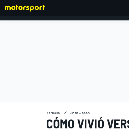
FÓRMULA 1
Fórmula 1
GP de Japón
CÓMO VIVIÓ VE