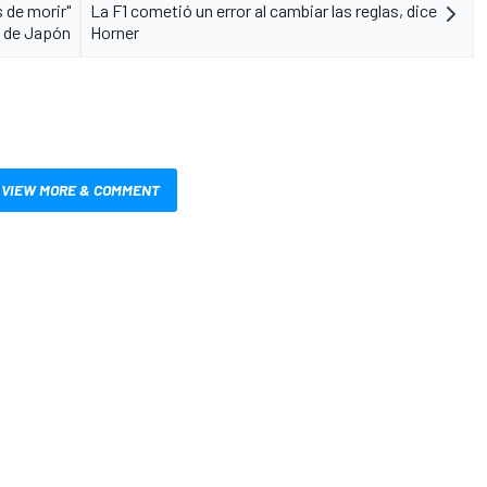
 de morir"
La F1 cometió un error al cambiar las reglas, dice
P de Japón
Horner
VIEW MORE & COMMENT