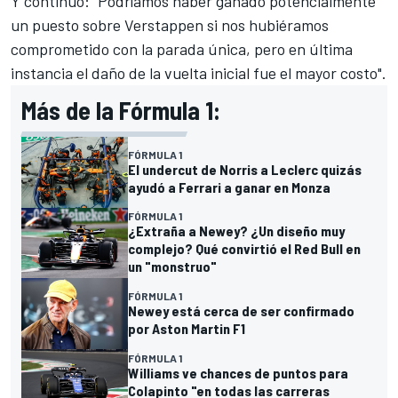
Y continuó: "Podríamos haber ganado potencialmente
un puesto sobre Verstappen si nos hubiéramos
comprometido con la parada única, pero en última
instancia el daño de la vuelta inicial fue el mayor costo".
Más de la Fórmula 1:
FÓRMULA 1
El undercut de Norris a Leclerc quizás
ayudó a Ferrari a ganar en Monza
FÓRMULA 1
¿Extraña a Newey? ¿Un diseño muy
complejo? Qué convirtió el Red Bull en
un "monstruo"
FÓRMULA 1
Newey está cerca de ser confirmado
por Aston Martin F1
FÓRMULA 1
Williams ve chances de puntos para
Colapinto "en todas las carreras