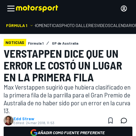
FÓRMULA 1
HOME
NOTICIAS
PHOTO GALLERIES
VIDEOS
CALENDARIO
NOTICIAS
Fórmula 1
GP de Australia
VERSTAPPEN DICE QUE UN
ERROR LE COSTÓ UN LUGAR
EN LA PRIMERA FILA
Max Verstappen sugirió que hubiera clasificado en
la primera fila de la parrilla para el Gran Premio de
Australia de no haber sido por un error en la curva
13.
Edd Straw
Edited:
24 mar 2018, 11:53
AÑADIR COMO FUENTE PREFERENTE