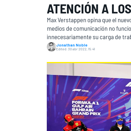
ATENCIÓN A LOS
FÓRMULA E
MOTO
Max Verstappen opina que el nuevo
medios de comunicación no funcio
innecesariamente su carga de tra
Jonathan Noble
Edited:
30 abr 2022, 15:41
NASCAR
INDYCAR
SPORTSCAR
RALLY
TURISM
MÁS