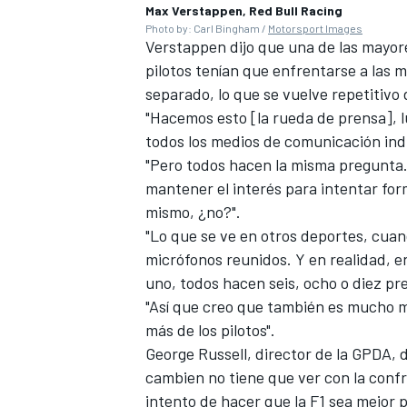
Max Verstappen, Red Bull Racing
Photo by: Carl Bingham /
Motorsport Images
Verstappen dijo que una de las mayore
pilotos tenían que enfrentarse a las 
separado, lo que se vuelve repetitivo
"Hacemos esto [la rueda de prensa], 
todos los medios de comunicación indiv
"Pero todos hacen la misma pregunta. 
mantener el interés para intentar form
mismo, ¿no?".
"Lo que se ve en otros deportes, cua
micrófonos reunidos. Y en realidad, en
uno, todos hacen seis, ocho o diez pr
"Así que creo que también es mucho m
más de los pilotos".
George Russell
, director de la GPDA, d
cambien no tiene que ver con la confr
intento de hacer que la F1 sea mejor 