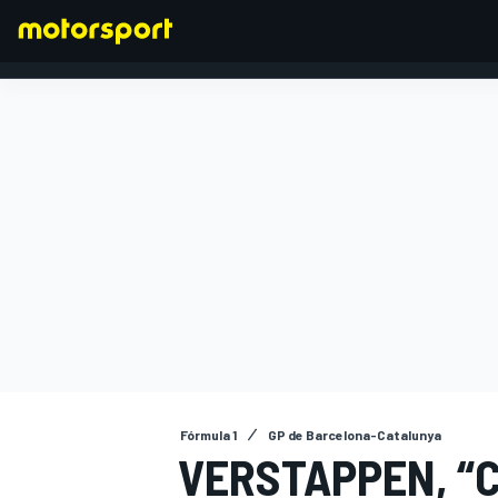
FÓRMULA 1
Fórmula 1
GP de Barcelona-Catalunya
VERSTAPPEN, “