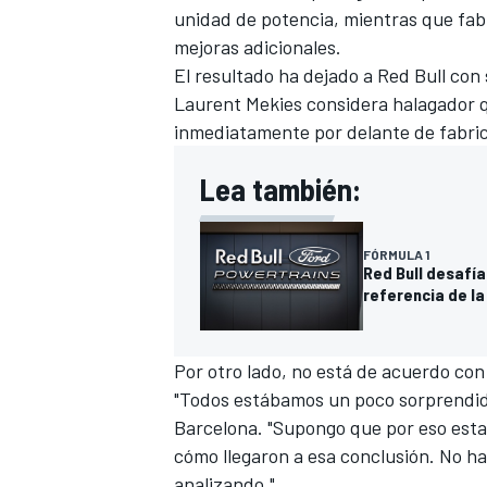
unidad de potencia, mientras que fa
mejoras adicionales.
El resultado ha dejado a Red Bull con
Laurent Mekies considera halagador qu
inmediatamente por delante de fabri
Lea también:
FÓRMULA 1
Red Bull desafía
referencia de la
Por otro lado, no está de acuerdo con
"Todos estábamos un poco sorprendido
Barcelona. "Supongo que por eso estam
cómo llegaron a esa conclusión. No h
analizando."