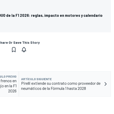
UO de la F1 2026: reglas, impacto en motores y calendario
hare Or Save This Story
ULO PREVIO
ARTÍCULO SIGUIENTE
 frenos en
Pirelli extiende su contrato como proveedor de
o en la F1
neumáticos de la Fórmula 1 hasta 2028
2026