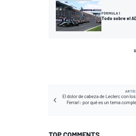
FÓRMULA 1
Todo sobre el AD
S
ARTÍC
El dolor de cabeza de Leclerc con los
Ferrari: por qué es un tema complej
TOP COMMENTS