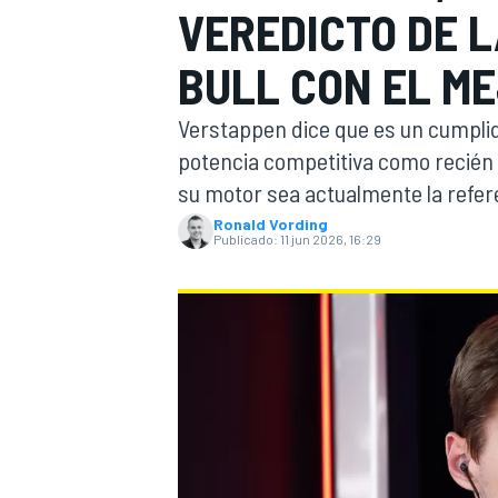
VEREDICTO DE L
FÓRMULA E
MOTO
BULL CON EL ME
Verstappen dice que es un cumplid
potencia competitiva como recién 
su motor sea actualmente la refere
Ronald Vording
NASCAR
INDYCAR
SPORTSCAR
RALLY
TURISM
Publicado:
11 jun 2026, 16:29
MÁS