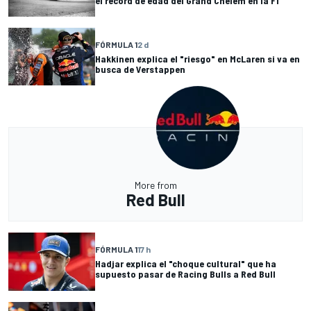
el récord de edad del Grand Chelem en la F1
FÓRMULA 1
2 d
Hakkinen explica el "riesgo" en McLaren si va en
busca de Verstappen
More from
Red Bull
FÓRMULA 1
17 h
Hadjar explica el "choque cultural" que ha
supuesto pasar de Racing Bulls a Red Bull