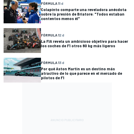
FÓRMULA 1
1 d
Colapinto comparte una reveladora anécdota
sobre la presión de Briatore: "Todos estaban
contentos menos él"
FÓRMULA 1
2 d
La FIA revela un ambicioso objetivo para hacer
los coches de F1 otros 80 kg más ligeros
FÓRMULA 1
3 d
Por qué Aston Martin es un destino más
atractivo de lo que parece en el mercado de
pilotos de F1