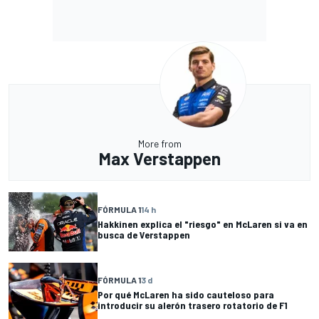
More from
Max Verstappen
FÓRMULA 1
14 h
Hakkinen explica el "riesgo" en McLaren si va en
busca de Verstappen
FÓRMULA 1
3 d
Por qué McLaren ha sido cauteloso para
introducir su alerón trasero rotatorio de F1