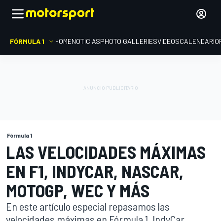
FÓRMULA 1
HOME
NOTICIAS
PHOTO GALLERIES
VIDEOS
CALENDARIO
Fórmula 1
LAS VELOCIDADES MÁXIMAS
EN F1, INDYCAR, NASCAR,
MOTOGP, WEC Y MÁS
En este artículo especial repasamos las
velocidades máximas en Fórmula 1, IndyCar,