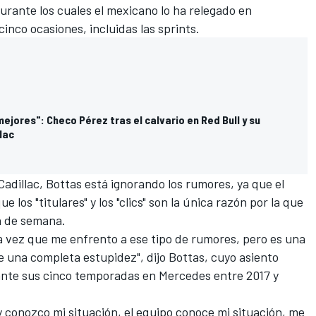
durante los cuales
el mexicano lo ha relegado en
cinco ocasiones, incluidas las sprints
.
mejores": Checo Pérez tras el calvario en Red Bull y su
lac
adillac, Bottas está ignorando los rumores, ya que el
los "titulares" y los "clics" son la única razón por la que
n de semana.
ra vez que me enfrento a ese tipo de rumores, pero es una
 una completa estupidez", dijo Bottas, cuyo asiento
nte sus cinco temporadas en
Mercedes
entre 2017 y
y conozco mi situación, el equipo conoce mi situación, me