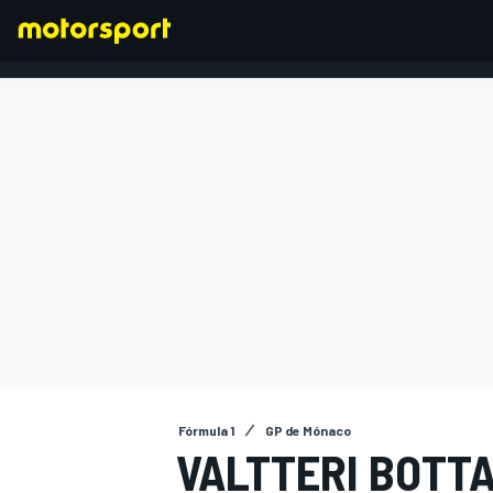
FÓRMULA 1
Fórmula 1
GP de Mónaco
VALTTERI BOTT