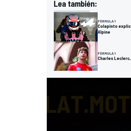
Lea también:
FÓRMULA 1
Colapinto explic
Alpine
FÓRMULA 1
Charles Leclerc,