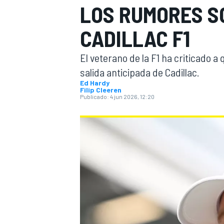
LOS RUMORES S
FÓRMULA E
MOTO
CADILLAC F1
El veterano de la F1 ha criticado 
salida anticipada de Cadillac.
Ed Hardy
Filip Cleeren
Publicado:
4 jun 2026, 12:20
NASCAR
INDYCAR
SPORTSCAR
RALLY
TURISM
MÁS