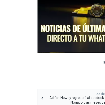
S
ARTÍC
Adrian Newey regresará al paddock d
Mónaco tras meses de