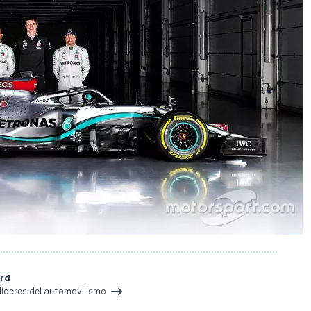
ard
 líderes del automovilismo