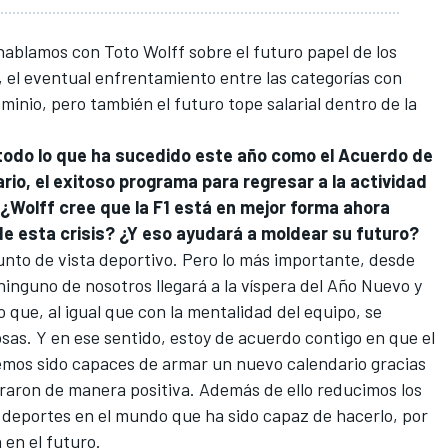
ablamos con Toto Wolff sobre el futuro papel de los
 el eventual enfrentamiento entre las categorías con
ominio, pero también el futuro tope salarial dentro de la
todo lo que ha sucedido este año como el Acuerdo de
ario, el exitoso programa para regresar a la actividad
 ¿Wolff cree que la F1 está en mejor forma ahora
de esta crisis? ¿Y eso ayudará a moldear su futuro?
punto de vista deportivo. Pero lo más importante, desde
ninguno de nosotros llegará a la víspera del Año Nuevo y
o que, al igual que con la mentalidad del equipo, se
sas. Y en ese sentido, estoy de acuerdo contigo en que el
emos sido capaces de armar un nuevo calendario gracias
oraron de manera positiva. Además de ello reducimos los
 deportes en el mundo que ha sido capaz de hacerlo, por
 en el futuro.