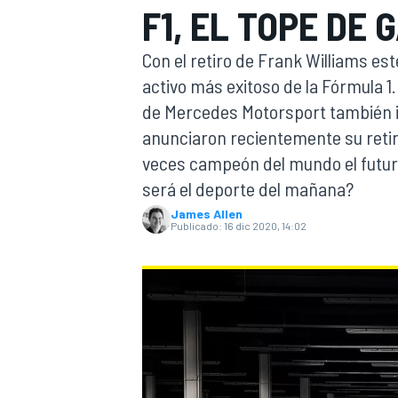
F1, EL TOPE DE 
FÓRMULA E
MOTO
Con el retiro de Frank Williams est
activo más exitoso de la Fórmula 1
de Mercedes Motorsport también in
anunciaron recientemente su retira
veces campeón del mundo el futur
será el deporte del mañana?
NASCAR
INDYCAR
SPORTSCAR
RALLY
TURISM
James Allen
Publicado:
16 dic 2020, 14:02
MÁS