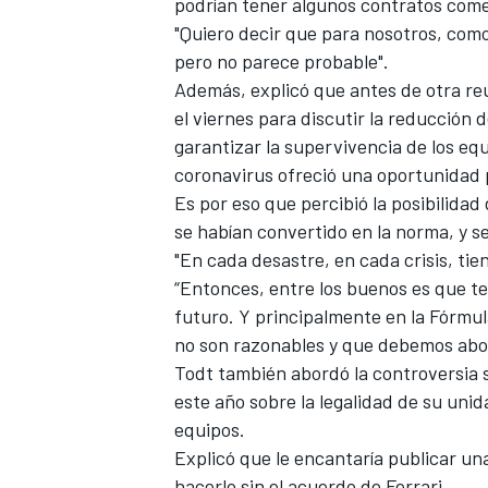
podrían tener algunos contratos comer
"Quiero decir que para nosotros, como ó
pero no parece probable".
Además, explicó que antes de otra reu
el viernes para discutir la reducción 
garantizar la supervivencia de los equi
coronavirus ofreció una oportunidad p
Es por eso que percibió la posibilidad 
se habían convertido en la norma, y ​​
"En cada desastre, en cada crisis, tie
“Entonces, entre los buenos es que te
futuro. Y principalmente en la Fórmul
no son razonables y que debemos abo
Todt también abordó la controversia so
este año sobre la legalidad de su uni
equipos.
Explicó que le encantaría publicar un
hacerlo sin el acuerdo de Ferrari.