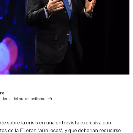
ard
 líderes del automovilismo
e sobre la crisis en una entrevista exclusiva con
stos de la F1 eran "aún locos", y que deberían reducirse