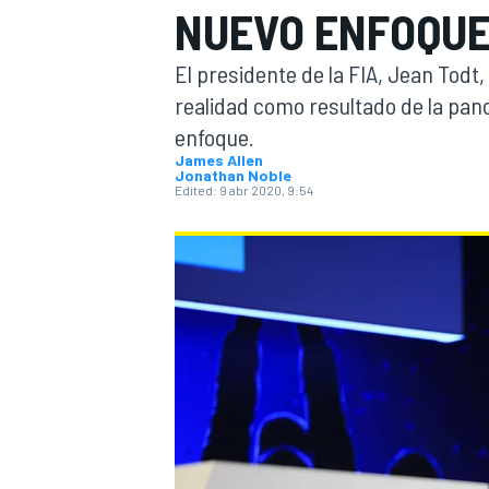
NUEVO ENFOQUE
FÓRMULA E
MOTO
El presidente de la FIA, Jean Todt
realidad como resultado de la pand
enfoque.
James Allen
Jonathan Noble
Edited:
9 abr 2020, 9:54
NASCAR
INDYCAR
SPORTSCAR
RALLY
TURISM
MÁS