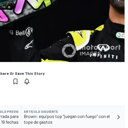
hare Or Save This Story
ULO PREVIO
ARTÍCULO SIGUIENTE
rrada para
Brown: equipos top "juegan con fuego" con el
 19 fechas
tope de gastos