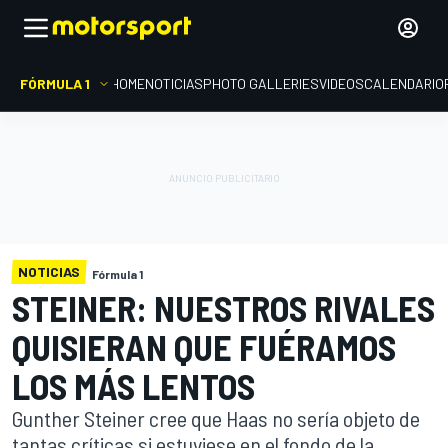
FÓRMULA 1
HOME
NOTICIAS
PHOTO GALLERIES
VIDEOS
CALENDARIO
NOTICIAS
Fórmula 1
STEINER: NUESTROS RIVALES
QUISIERAN QUE FUÉRAMOS
LOS MÁS LENTOS
Gunther Steiner cree que Haas no sería objeto de
tantas críticas si estuviese en el fondo de la