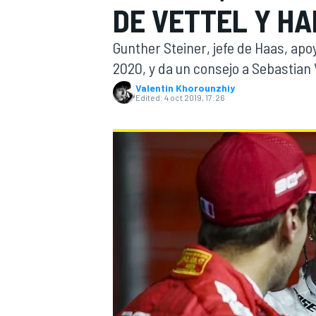
DE VETTEL Y HA
FÓRMULA E
MOTO
Gunther Steiner, jefe de Haas, ap
2020, y da un consejo a Sebastian 
Valentin Khorounzhiy
Edited:
4 oct 2019, 17:26
NASCAR
INDYCAR
SPORTSCAR
RALLY
TURISM
MÁS