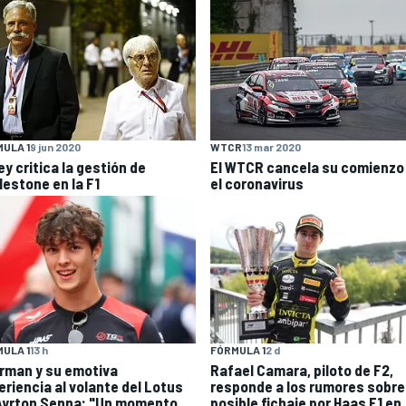
ULA 1
9 jun 2020
WTCR
13 mar 2020
y critica la gestión de
El WTCR cancela su comienzo
lestone en la F1
el coronavirus
ULA 1
13 h
FÓRMULA 1
2 d
rman y su emotiva
Rafael Camara, piloto de F2,
eriencia al volante del Lotus
responde a los rumores sobre
Ayrton Senna: "Un momento
posible fichaje por Haas F1 en