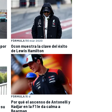
FÓRMULA 1
10 mar 2020
 por
Ocon muestra la clave del éxito
de Lewis Hamilton
FÓRMULA 1
5 d
Por qué el ascenso de Antonelli y
Hadjar en la F1 le da calma a
 su
Bearman