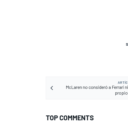
S
ARTÍC
McLaren no consideró a Ferrari n
propio
TOP COMMENTS