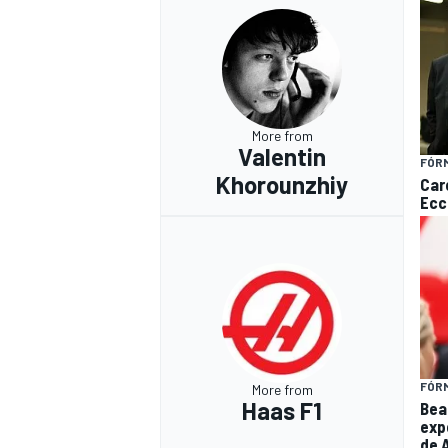
More from
Valentin
FÓRM
Khorounzhiy
Care
Ecc
FÓRM
More from
Haas F1
Bea
exp
de 