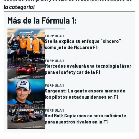
la categoría!
Más de la Fórmula 1:
FÓRMULA 1
Stella explica su enfoque "sincero"
como jefe de McLaren F1
FÓRMULA 1
Mercedes evaluará una tecnología láser
para el safety car de la F1
FÓRMULA 1
Sargeant: La gente espera menos de
los pilotos estadounidenses en F1
FÓRMULA 1
Red Bull: Copiarnos no será suficiente
para nuestros rivales en la F1