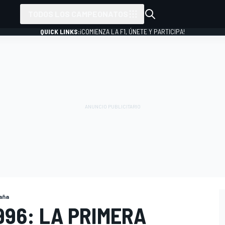
TODOS LOS CAMPEONATOS
QUICK LINKS:
¡COMIENZA LA F1, ÚNETE Y PARTICIPA!
aña
996: LA PRIMERA