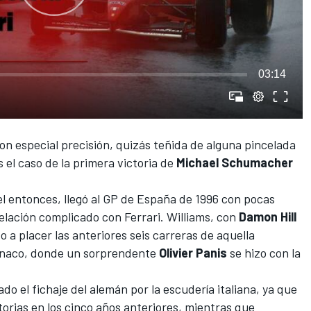
03:14
n especial precisión, quizás teñida de alguna pincelada
s el caso de la primera victoria de
Michael Schumacher
el entonces, llegó al GP de España de 1996 con pocas
elación complicado con Ferrari.
Williams
, con
Damon Hill
o a placer las anteriores seis carreras de aquella
ónaco
, donde un sorprendente
Olivier Panis
se hizo con la
o el fichaje del alemán por la escudería italiana, ya que
orias en los cinco años anteriores, mientras que