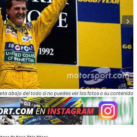
ta abajo del todo si no puedes ver las fotos o su contenido
hare Or Save This Story