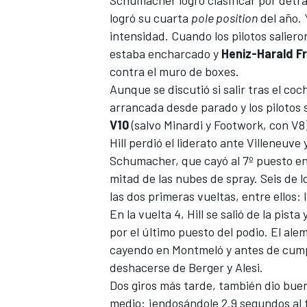
Schumacher logró clasificar por detrá
logró su cuarta
pole position
del año. 
intensidad. Cuando los pilotos salier
estaba encharcado y
Heniz-Harald F
contra el muro de boxes.
Aunque se discutió si salir tras el co
arrancada desde parado y los pilotos
V10
(salvo Minardi y Footwork, con V8
Hill perdió el liderato ante Villeneuve 
Schumacher, que cayó al 7º puesto en 
mitad de las nubes de spray. Seis de
las dos primeras vueltas, entre ellos: 
En la vuelta 4, Hill se salió de la pista 
por el último puesto del podio. El al
cayendo en Montmeló y antes de cumpli
deshacerse de Berger y Alesi.
Dos giros más tarde, también dio bue
medio: ¡endosándole 2.9 segundos al fin