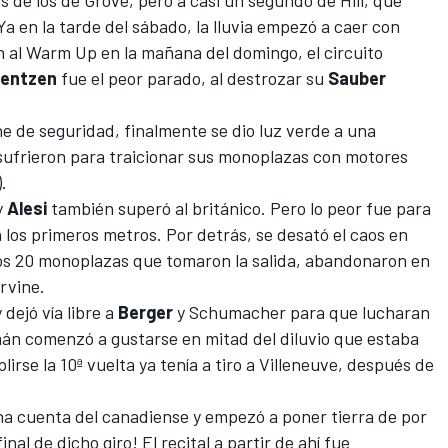
s de los de Grove, pero a casi un segundo de Hill, que
Ya en la tarde del sábado, la lluvia empezó a caer con
on al Warm Up en la mañana del domingo, el circuito
rentzen
fue el peor parado, al destrozar su
Sauber
che de seguridad, finalmente se dio luz verde a una
 sufrieron para traicionar sus monoplazas con motores
).
y
Alesi
también superó al británico. Pero lo peor fue para
los primeros metros. Por detrás, se desató el caos en
 los 20 monoplazas que tomaron la salida, abandonaron en
Irvine.
y dejó vía libre a
Berger
y Schumacher para que lucharan
emán comenzó a gustarse en mitad del diluvio que estaba
rse la 10ª vuelta ya tenía a tiro a Villeneuve, después de
na cuenta del canadiense y empezó a poner tierra de por
al de dicho giro! El recital a partir de ahí fue