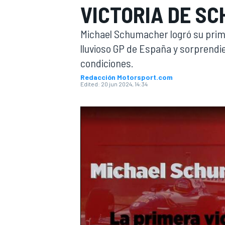
VICTORIA DE S
FÓRMULA E
MOTO
Michael Schumacher logró su primer
lluvioso GP de España y sorprend
condiciones.
Redacción Motorsport.com
Edited:
20 jun 2024, 14:34
NASCAR
INDYCAR
SPORTSCAR
RALLY
TURISM
MÁS