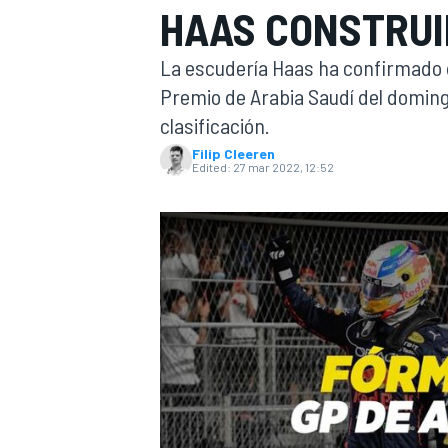
HAAS CONSTRUI
FÓRMULA E
MOTO
La escudería Haas ha confirmado 
Premio de Arabia Saudí del domingo
clasificación.
Filip Cleeren
Edited:
27 mar 2022, 12:52
NASCAR
INDYCAR
SPORTSCAR
RALLY
TURISM
MÁS