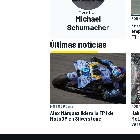
More from
Michael
FÓRM
Fer
Schumacher
emp
F1
Últimas noticias
MOTOGP
3 min
FÓRM
Alex Márquez lidera la FP1 de
Hak
MotoGP en Silverstone
McL
Ver