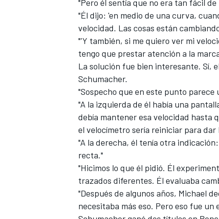
"Pero él sentía que no era tan fácil de
"Él dijo: 'en medio de una curva, cuand
velocidad. Las cosas están cambiando 
"'Y también, si me quiero ver mi veloci
tengo que prestar atención a la marca
La solución fue bien interesante. Sí, 
Schumacher.
"Sospecho que en este punto parece u
"A la izquierda de él había una panta
debía mantener esa velocidad hasta q
el velocímetro sería reiniciar para da
"A la derecha, él tenía otra indicación
recta."
"Hicimos lo que él pidió. Él experimen
trazados diferentes. Él evaluaba camb
"Después de algunos años, Michael de
necesitaba más eso. Pero eso fue un ej
Schumacher ganó dos títulos en Benet