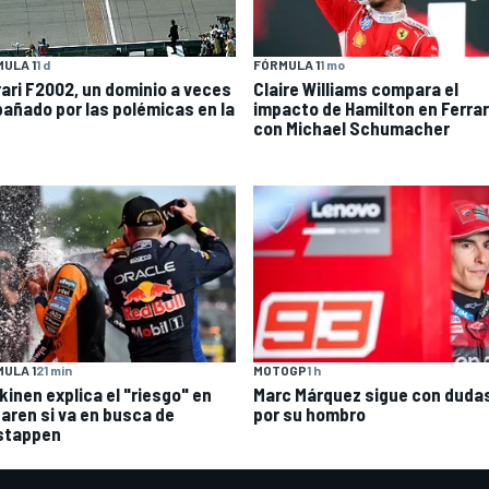
ULA 1
1 d
FÓRMULA 1
1 mo
rari F2002, un dominio a veces
Claire Williams compara el
añado por las polémicas en la
impacto de Hamilton en Ferrar
con Michael Schumacher
ULA 1
21 min
MOTOGP
1 h
kinen explica el "riesgo" en
Marc Márquez sigue con duda
aren si va en busca de
por su hombro
stappen