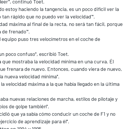
 leer", continuó Toet.
o estoy haciendo la tangencia, es un poco difícil ver la
tan rápido que no puedo ver la velocidad'".
dad máxima al final de la recta, no será tan fácil, porque
 de frenado'".
el equipo puso tres velocímetros en el coche de
n poco confuso", escribió Toet.
lla que mostraba la velocidad mínima en una curva. Él
ue frenara de nuevo. Entonces, cuando viera de nuevo,
r la nueva velocidad mínima".
: la velocidad máxima a la que había llegado en la última
taba nuevas relaciones de marcha, estilos de pilotaje y
ios de golpe también".
cidió que ya sabía cómo conducir un coche de F1 y no
ercicio de aprendizaje para él".
ton en 1994 y 1995.