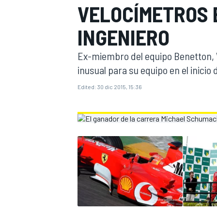
VELOCÍMETROS E
FÓRMULA E
MOTO
INGENIERO
Ex-miembro del equipo Benetton, W
inusual para su equipo en el inicio 
Edited:
30 dic 2015, 15:36
NASCAR
INDYCAR
SPORTSCAR
RALLY
TURISM
MÁS