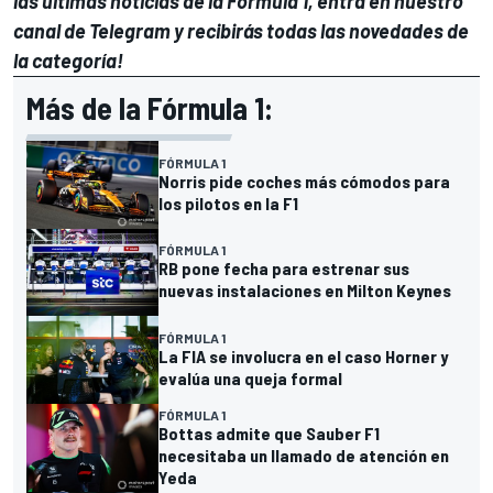
las últimas noticias de la Fórmula 1, entra en
nuestro
canal de Telegram
y recibirás todas las novedades de
la categoría!
Más de la Fórmula 1:
FÓRMULA 1
Norris pide coches más cómodos para
los pilotos en la F1
FÓRMULA 1
RB pone fecha para estrenar sus
nuevas instalaciones en Milton Keynes
FÓRMULA 1
La FIA se involucra en el caso Horner y
evalúa una queja formal
FÓRMULA 1
Bottas admite que Sauber F1
necesitaba un llamado de atención en
Yeda