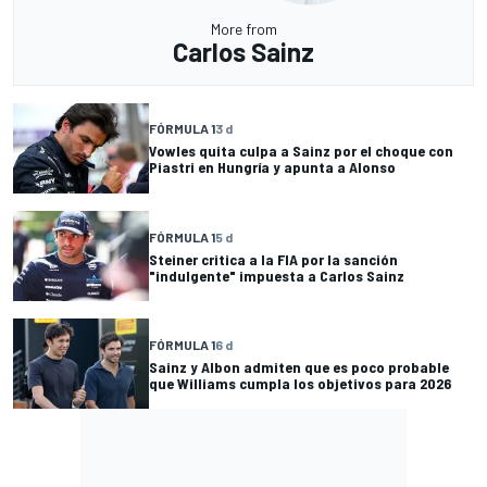
More from
Carlos Sainz
FÓRMULA 1
3 d
Vowles quita culpa a Sainz por el choque con
Piastri en Hungría y apunta a Alonso
FÓRMULA 1
5 d
Steiner critica a la FIA por la sanción
"indulgente" impuesta a Carlos Sainz
FÓRMULA 1
6 d
Sainz y Albon admiten que es poco probable
que Williams cumpla los objetivos para 2026