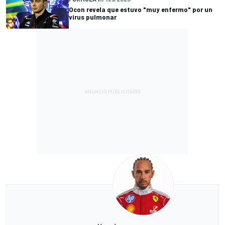
Ocon revela que estuvo "muy enfermo" por un
virus pulmonar