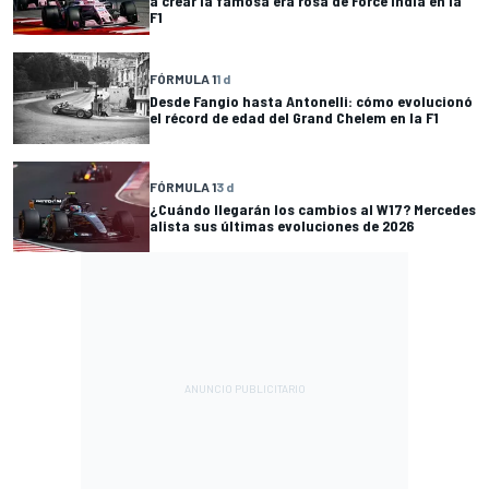
a crear la famosa era rosa de Force India en la
F1
FÓRMULA 1
1 d
Desde Fangio hasta Antonelli: cómo evolucionó
el récord de edad del Grand Chelem en la F1
FÓRMULA 1
3 d
¿Cuándo llegarán los cambios al W17? Mercedes
alista sus últimas evoluciones de 2026