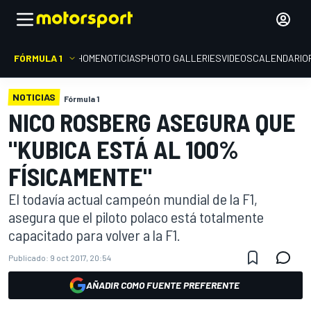
FÓRMULA 1
HOME
NOTICIAS
PHOTO GALLERIES
VIDEOS
CALENDARIO
NOTICIAS
Fórmula 1
NICO ROSBERG ASEGURA QUE
"KUBICA ESTÁ AL 100%
FÍSICAMENTE"
El todavía actual campeón mundial de la F1,
asegura que el piloto polaco está totalmente
capacitado para volver a la F1.
Publicado:
9 oct 2017, 20:54
AÑADIR COMO FUENTE PREFERENTE