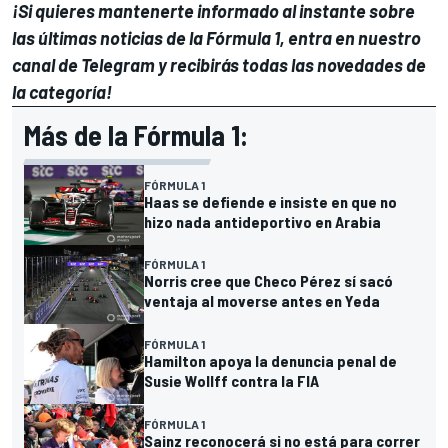
¡Si quieres mantenerte informado al instante sobre
las últimas noticias de la Fórmula 1, entra en
nuestro
canal de Telegram
y recibirás todas las novedades de
la categoría!
Más de la Fórmula 1:
FÓRMULA 1
Haas se defiende e insiste en que no
hizo nada antideportivo en Arabia
FÓRMULA 1
Norris cree que Checo Pérez sí sacó
ventaja al moverse antes en Yeda
FÓRMULA 1
Hamilton apoya la denuncia penal de
Susie Wollff contra la FIA
FÓRMULA 1
Sainz reconocerá si no está para correr