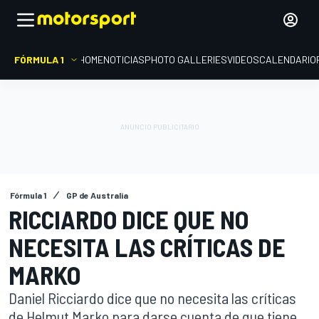
FÓRMULA 1
HOME
NOTICIAS
PHOTO GALLERIES
VIDEOS
CALENDARIO
Fórmula 1
GP de Australia
RICCIARDO DICE QUE NO
NECESITA LAS CRÍTICAS DE
MARKO
Daniel Ricciardo dice que no necesita las críticas
de Helmut Marko para darse cuenta de que tiene