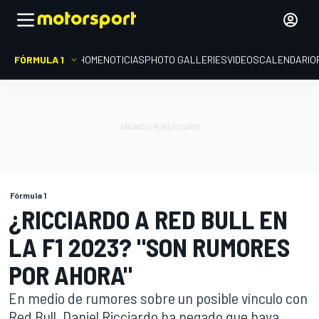
FÓRMULA 1
HOME
NOTICIAS
PHOTO GALLERIES
VIDEOS
CALENDARIO
Fórmula 1
¿RICCIARDO A RED BULL EN
LA F1 2023? "SON RUMORES
POR AHORA"
En medio de rumores sobre un posible vínculo con
Red Bull, Daniel Ricciardo ha negado que haya