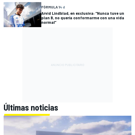
FÓRMULA 1
4 d
Arvid Lindblad, en exclusiva: “Nunca tuve un
plan B, no quería conformarme con una vida
normal”
Últimas noticias