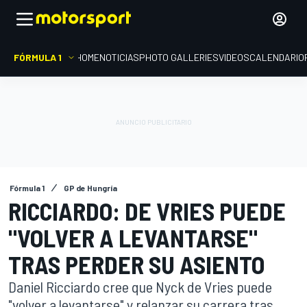
FÓRMULA 1
HOME
NOTICIAS
PHOTO GALLERIES
VIDEOS
CALENDARIO
Fórmula 1
GP de Hungría
RICCIARDO: DE VRIES PUEDE
"VOLVER A LEVANTARSE"
TRAS PERDER SU ASIENTO
Daniel Ricciardo cree que Nyck de Vries puede
"volver a levantarse" y relanzar su carrera tras