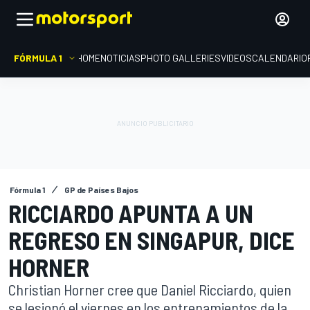
FÓRMULA 1
HOME
NOTICIAS
PHOTO GALLERIES
VIDEOS
CALENDARIO
Fórmula 1
GP de Países Bajos
RICCIARDO APUNTA A UN
REGRESO EN SINGAPUR, DICE
HORNER
Christian Horner cree que Daniel Ricciardo, quien
se lesionó el viernes en los entrenamientos de la