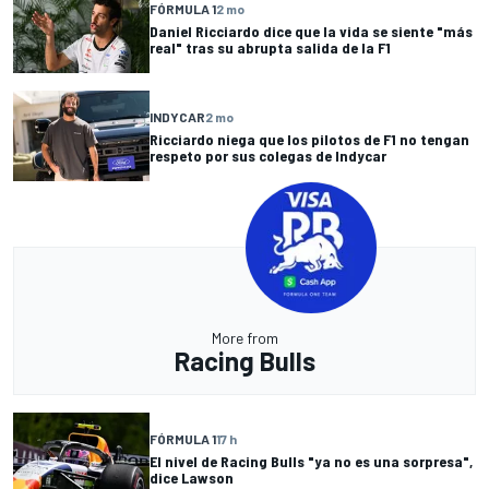
FÓRMULA 1
2 mo
Daniel Ricciardo dice que la vida se siente "más
real" tras su abrupta salida de la F1
INDYCAR
2 mo
Ricciardo niega que los pilotos de F1 no tengan
respeto por sus colegas de Indycar
More from
Racing Bulls
FÓRMULA 1
17 h
El nivel de Racing Bulls "ya no es una sorpresa",
dice Lawson