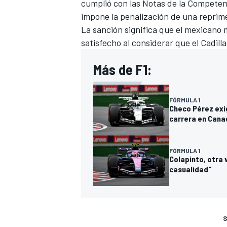
cumplió con las Notas de la Competen
impone la penalización de una reprim
La sanción significa que el mexicano m
satisfecho al considerar que el Cadil
Más de F1:
FÓRMULA 1
Checo Pérez exig
carrera en Cana
FÓRMULA 1
Colapinto, otra 
casualidad"
S