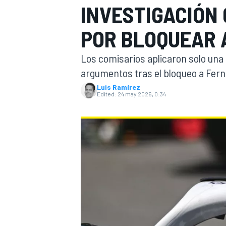
INVESTIGACIÓN
FÓRMULA E
MOTO
POR BLOQUEAR 
Los comisarios aplicaron solo una
argumentos tras el bloqueo a Fern
Luis Ramírez
Edited:
24 may 2026, 0:34
NASCAR
INDYCAR
SPORTSCAR
RALLY
TURISM
MÁS