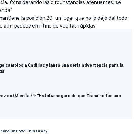
cia. Considerando las circunstancias atenuantes, se
enda”
antiene la posición 20, un lugar que no lo dejó del todo
lac aún padece en ritmo de vueltas rápidas.
e cambios a Cadillac y lanza una seria advertencia para la
dá
vez en Q3 en la F1: "Estaba seguro de que Miami no fue una
hare Or Save This Story