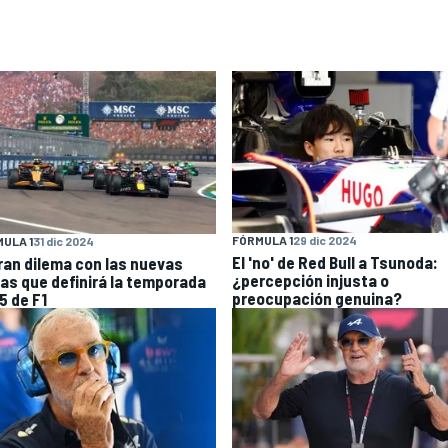
FÓRMULA 1
29 dic 2024
ULA 1
31 dic 2024
El 'no' de Red Bull a Tsunoda:
gran dilema con las nuevas
¿percepción injusta o
las que definirá la temporada
preocupación genuina?
5 de F1