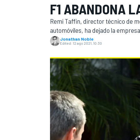
F1 ABANDONA L
FÓRMULA E
MOTO
Remi Taffin, director técnico de m
automóviles, ha dejado la empresa
Jonathan Noble
Edited:
12 ago 2021, 10:30
NASCAR
INDYCAR
SPORTSCAR
RALLY
TURISM
MÁS