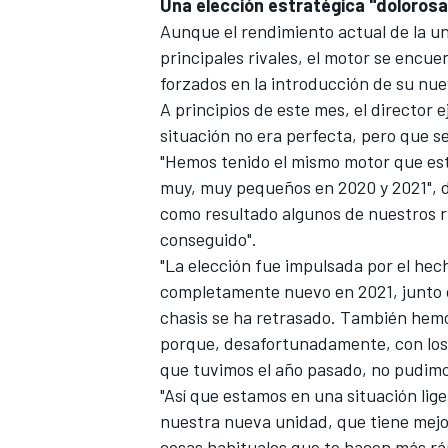
Una elección estratégica "dolorosa
Aunque el rendimiento actual de la u
principales rivales, el motor se encu
forzados en la introducción de su nue
A principios de este mes, el director 
situación no era perfecta, pero que se
"Hemos tenido el mismo motor que es
muy, muy pequeños en 2020 y 2021", di
como resultado algunos de nuestros r
conseguido".
"La elección fue impulsada por el he
completamente nuevo en 2021, junto c
chasis se ha retrasado. También hemo
porque, desafortunadamente, con los c
que tuvimos el año pasado, no pudimos
"Así que estamos en una situación lig
nuestra nueva unidad, que tiene mejora
cosas habituales que te hacen más rá