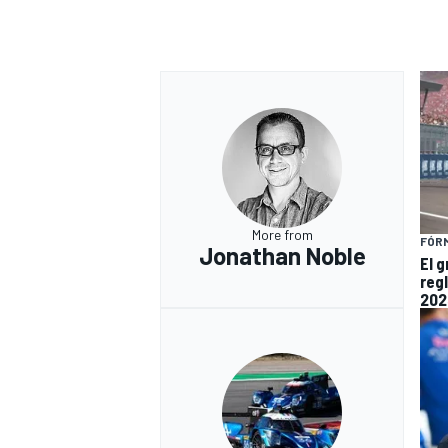
More from
FÓRM
Jonathan Noble
El 
reg
202