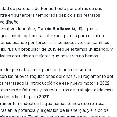
nidad de potencia de Renault está por detrás de sus
entra en su tercera temporada debido a los retrasos
vo diseño.
ejecutivo de Alpine,
Marcin
Budkowski
, dijo que la
guía siendo optimista sobre sus planes para el futuro.
tamos usando por tercer año consecutivo, con cambios
jo. "Es un propulsor de 2019 el que estamos utilizando, y
ivales obtuvieron mejoras que nosotros no hemos
cho de que estábamos planeando introducir uno
on las nuevas regulaciones del chasis. El reglamento del
s retrasado la introducción de ese nuevo motor a 2022
ierres de fábricas y los requisitos de trabajo desde casa
 tenerlo listo para 2021".
eramente no ideal en la que hemos tenido que retrasar
s en la potencia y la gestión de la energía, y el tipo de
pido en recta. También tiene una nueva arquitectura y