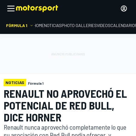
FÓRMULA 1
HOME
NOTICIAS
PHOTO GALLERIES
VIDEOS
CALENDARIO
NOTICIAS
Fórmula 1
RENAULT NO APROVECHÓ EL
POTENCIAL DE RED BULL,
DICE HORNER
Renault nunca aprovechó completamente lo que
su asociación con Red Bull podía ofrecer, y