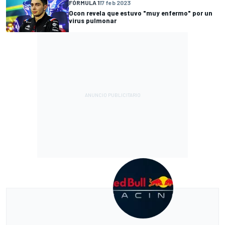
FÓRMULA 1
17 feb 2023
Ocon revela que estuvo "muy enfermo" por un
virus pulmonar