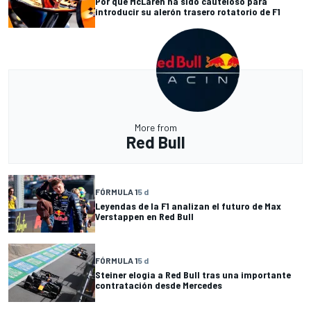
Por qué McLaren ha sido cauteloso para
introducir su alerón trasero rotatorio de F1
More from
Red Bull
FÓRMULA 1
5 d
Leyendas de la F1 analizan el futuro de Max
Verstappen en Red Bull
FÓRMULA 1
5 d
Steiner elogia a Red Bull tras una importante
contratación desde Mercedes