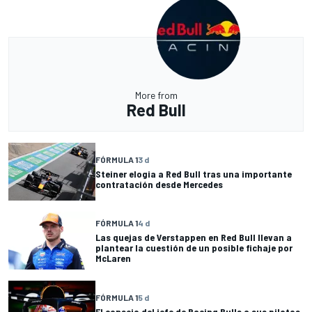
More from
Red Bull
FÓRMULA 1
3 d
Steiner elogia a Red Bull tras una importante
contratación desde Mercedes
FÓRMULA 1
4 d
Las quejas de Verstappen en Red Bull llevan a
plantear la cuestión de un posible fichaje por
McLaren
FÓRMULA 1
5 d
El consejo del jefe de Racing Bulls a sus pilotos