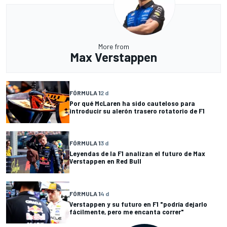
More from
Max Verstappen
FÓRMULA 1
2 d
Por qué McLaren ha sido cauteloso para
introducir su alerón trasero rotatorio de F1
FÓRMULA 1
3 d
Leyendas de la F1 analizan el futuro de Max
Verstappen en Red Bull
FÓRMULA 1
4 d
Verstappen y su futuro en F1 "podría dejarlo
fácilmente, pero me encanta correr"