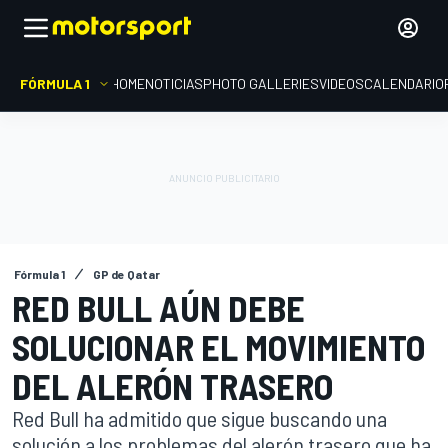
FÓRMULA 1
HOME
NOTICIAS
PHOTO GALLERIES
VIDEOS
CALENDARIO
Fórmula 1
GP de Qatar
RED BULL AÚN DEBE
SOLUCIONAR EL MOVIMIENTO
DEL ALERÓN TRASERO
Red Bull ha admitido que sigue buscando una
solución a los problemas del alerón trasero que ha