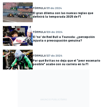
FÓRMULA 1
31 dic 2024
El gran dilema con las nuevas reglas que
definirá la temporada 2025 de F1
FÓRMULA 1
29 dic 2024
El 'no' de Red Bull a Tsunoda: ¿percepción
injusta o preocupación genuina?
FÓRMULA 1
27 dic 2024
Por qué Bottas no deja que el "peor escenario
posible" acabe con su carrera en la F1