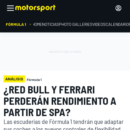
FÓRMULA 1
HOME
NOTICIAS
PHOTO GALLERIES
VIDEOS
CALENDARIO
ANÁLISIS
Fórmula 1
¿RED BULL Y FERRARI
PERDERÁN RENDIMIENTO A
PARTIR DE SPA?
Las escuderías de Fórmula 1 tendrán que adaptar
sus coches a los nuevos controles de flexibilidad