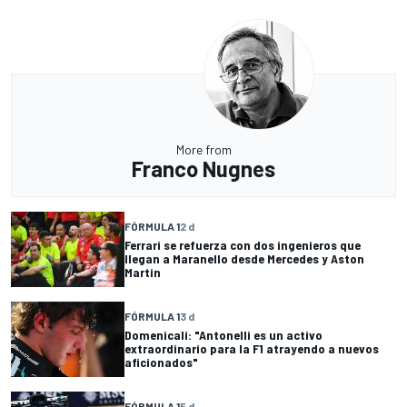
More from
Franco Nugnes
FÓRMULA 1
2 d
Ferrari se refuerza con dos ingenieros que
llegan a Maranello desde Mercedes y Aston
Martin
FÓRMULA 1
3 d
Domenicali: "Antonelli es un activo
extraordinario para la F1 atrayendo a nuevos
aficionados"
FÓRMULA 1
5 d