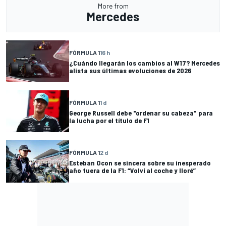
More from
Mercedes
FÓRMULA 1
16 h
¿Cuándo llegarán los cambios al W17? Mercedes
alista sus últimas evoluciones de 2026
FÓRMULA 1
1 d
George Russell debe "ordenar su cabeza" para
la lucha por el título de F1
FÓRMULA 1
2 d
Esteban Ocon se sincera sobre su inesperado
año fuera de la F1: “Volví al coche y lloré”